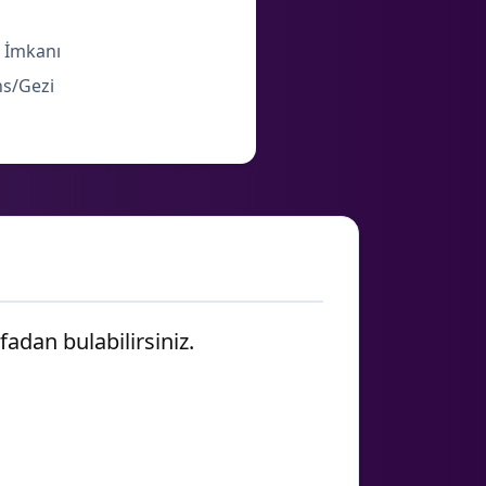
 İmkanı
ns/Gezi
yfadan bulabilirsiniz.