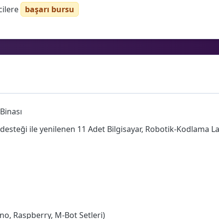
cilere
başarı bursu
 Binası
esteği ile yenilenen 11 Adet Bilgisayar, Robotik-Kodlama L
ino, Raspberry, M-Bot Setleri)