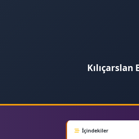
Kılıçarslan 
İçindekiler