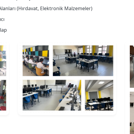
anları (Hırdavat, Elektronik Malzemeler)
ıcı
olap