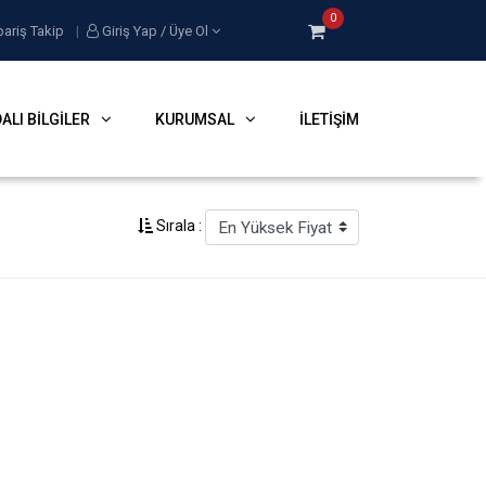
0
pariş Takip
|
Giriş Yap / Üye Ol
ALI BILGILER
KURUMSAL
İLETIŞIM
Sırala :