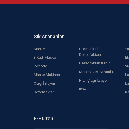
Sık Arananlar
Maske
Otomatik El
Yu
Dezenfaktanı
3 Katlı Maske
El
Dezenfaktan Kabini
Robotik
Sı
Merkezi Sıvı Sabunluk
Maske Makinası
La
Hızlı Çizgi İzleyen
Çizgi İzleyen
La
Ktek
Dezenfaktan
Ka
E-Bülten