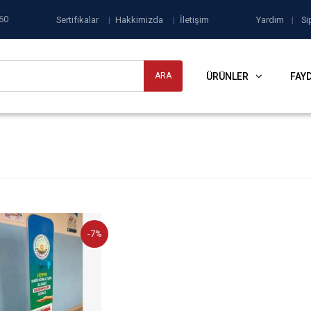
60
Sertifikalar
|
Hakkimizda
|
İletişim
Yardım
|
Si
ÜRÜNLER
FAYD
-7%