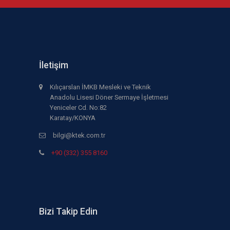
İletişim
Kılıçarslan İMKB Mesleki ve Teknik
Anadolu Lisesi Döner Sermaye İşletmesi
Yeniceler Cd. No:82
Karatay/KONYA
bilgi@ktek.com.tr
+90 (332) 355 8160
Bizi Takip Edin