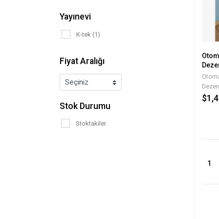
Yayınevi
K-tek (1)
Otoma
Fiyat Aralığı
Deze
Otoma
Dezen
$1,4
Stok Durumu
Stoktakiler
1