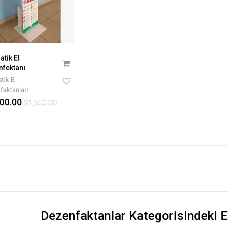
tik El
nfektanı
tik El
faktanları
00.00
$1,500.00
Dezenfaktanlar Kategorisindeki E