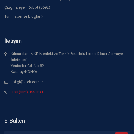
Çizgi İzleyen Robot (8692)
Tüm haber ve bloglar
İletişim
Kılıçarslan İMKB Mesleki ve Teknik Anadolu Lisesi Döner Sermaye
İşletmesi
Yeniceler Cd. No:82
Karatay/KONYA
bilgi@ktek.com.tr
+90 (332) 355 8160
E-Bülten