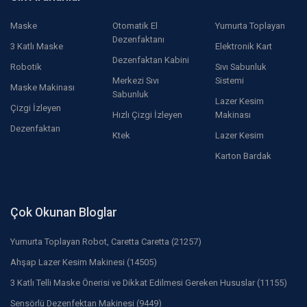
Maske
Otomatik El
Yumurta Toplayan
Dezenfaktanı
3 Katlı Maske
Elektronik Kart
Dezenfaktan Kabini
Robotik
Sıvı Sabunluk
Merkezi Sıvı
Sistemi
Maske Makinası
Sabunluk
Lazer Kesim
Çizgi İzleyen
Hızlı Çizgi İzleyen
Makinası
Dezenfaktan
Ktek
Lazer Kesim
Karton Bardak
Çok Okunan Bloglar
Yumurta Toplayan Robot, Caretta Caretta (21257)
Ahşap Lazer Kesim Makinesi (14505)
3 Katlı Telli Maske Önerisi ve Dikkat Edilmesi Gereken Hususlar (11155)
Sensörlü Dezenfektan Makinesi (9449)