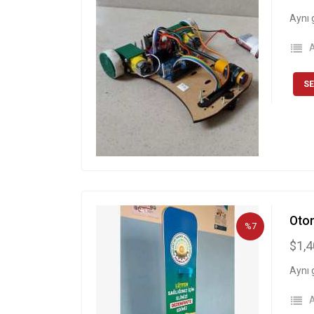
Aynı 
A
SE
Otom
%7
$1,
Aynı 
A