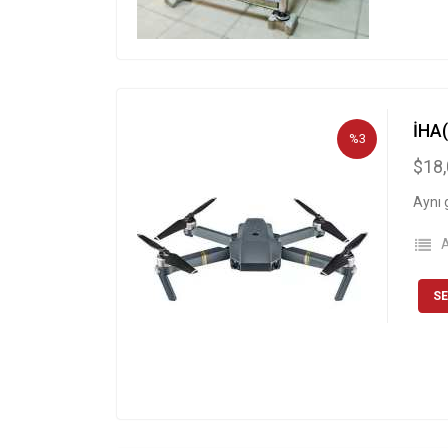
İHA
%3
$18
Aynı 
A
SE