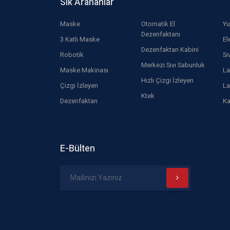
Sık Arananlar
Maske
Otomatik El
Yu
Dezenfaktanı
3 Katlı Maske
El
Dezenfaktan Kabini
Robotik
Sı
Merkezi Sıvı Sabunluk
Maske Makinası
La
Hızlı Çizgi İzleyen
Çizgi İzleyen
La
Ktek
Dezenfaktan
Ka
E-Bülten