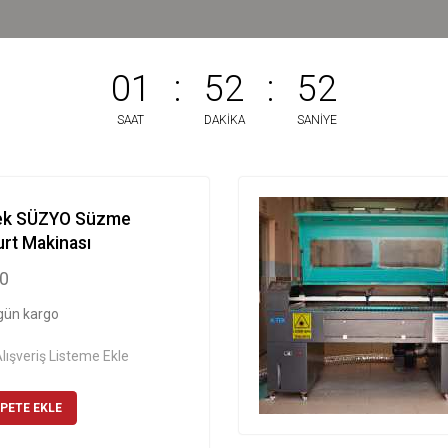
01
:
52
:
52
SAAT
DAKIKA
SANIYE
ek SÜZYO Süzme
rt Makinası
00
gün kargo
lışveriş Listeme Ekle
PETE EKLE