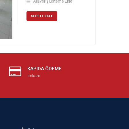
Alışveriş Listeme Ekle
SEPETE EKLE
KAPIDA ÖDEME
İmkanı