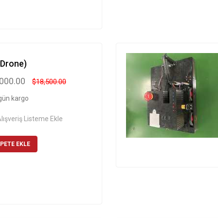
(Drone)
,000.00
$18,500.00
gün kargo
lışveriş Listeme Ekle
PETE EKLE