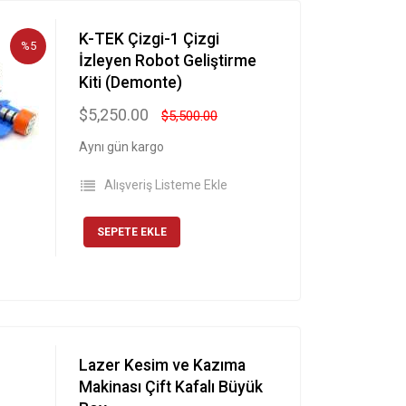
K-TEK Çizgi-1 Çizgi
%5
İzleyen Robot Geliştirme
Kiti (Demonte)
$5,250.00
$5,500.00
Aynı gün kargo
Alışveriş Listeme Ekle
SEPETE EKLE
Lazer Kesim ve Kazıma
Makinası Çift Kafalı Büyük