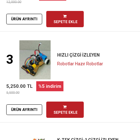
12,000.00
ÜRÜN AYRINTI
SEPETE EKLE
3
HIZLI ÇIZGI İZLEYEN
Robotlar Hazır Robotlar
5,250.00 TL
%5 indirim
5,500.00
ÜRÜN AYRINTI
SEPETE EKLE
K-TEK ÇIZGI-1 ÇIZGI İZLEYEN