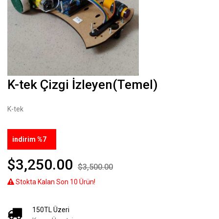
K-tek Çizgi İzleyen(Temel)
K-tek
indirim %7
$3,250.00
$3,500.00
Stokta Kalan Son 10 Ürün!
150
TL Üzeri