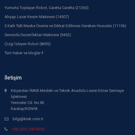
Yumurta Toplayan Robot, Caretta Caretta (21260)
Ahşap Lazer Kesim Makinesi (14507)
3 Katlı Telli Maske Önerisi ve Dikkat Edilmesi Gereken Hususlar (11156)
Sensörlü Dezenfektan Makinesi (9453)
Çizgi İzleyen Robot (8695)
Tüm haber ve bloglar
İletişim
Kılıçarslan İMKB Mesleki ve Teknik Anadolu Lisesi Döner Sermaye
İşletmesi
Yeniceler Cd. No:82
Karatay/KONYA
bilgi@ktek.com.tr
+90 (332) 355 8160