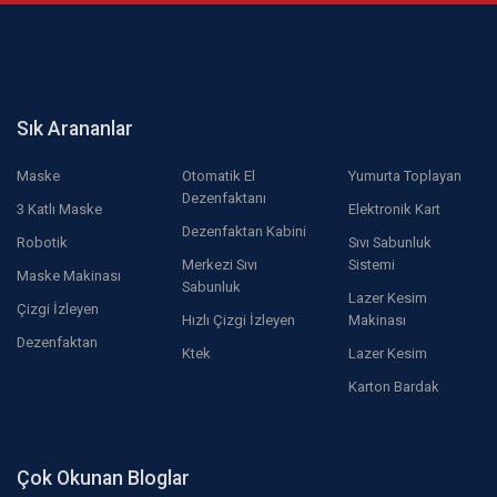
Sık Arananlar
Maske
Otomatik El
Yumurta Toplayan
Dezenfaktanı
3 Katlı Maske
Elektronik Kart
Dezenfaktan Kabini
Robotik
Sıvı Sabunluk
Merkezi Sıvı
Sistemi
Maske Makinası
Sabunluk
Lazer Kesim
Çizgi İzleyen
Hızlı Çizgi İzleyen
Makinası
Dezenfaktan
Ktek
Lazer Kesim
Karton Bardak
Çok Okunan Bloglar