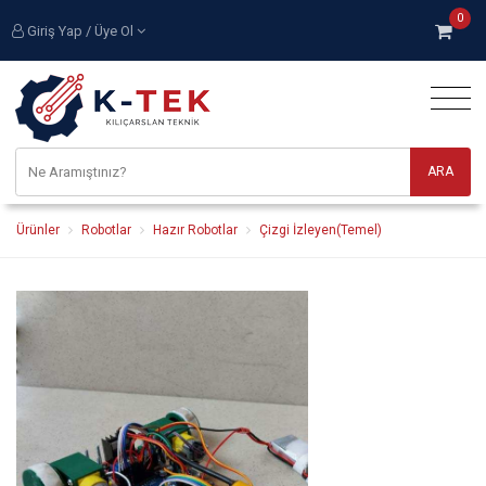
0
Giriş Yap / Üye Ol
Ürünler
Robotlar
Hazır Robotlar
Çizgi İzleyen(Temel)