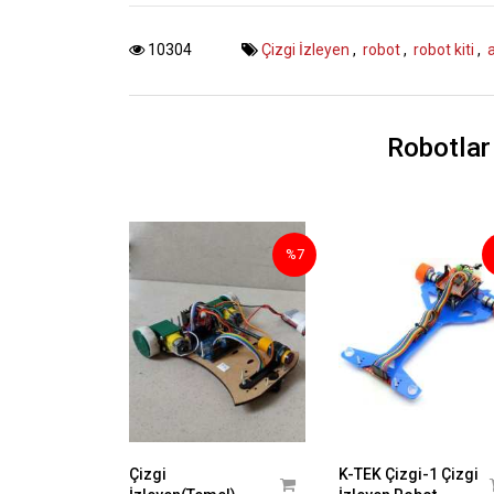
10304
Çizgi İzleyen
,
robot
,
robot kiti
,
Robotlar
%7
Çizgi
K-TEK Çizgi-1 Çizgi