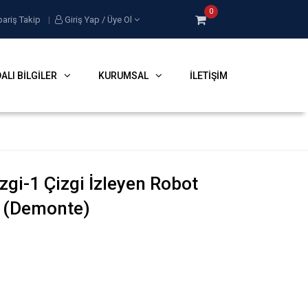
0
pariş Takip
|
Giriş Yap / Üye Ol
ALI BILGILER
KURUMSAL
İLETIŞIM
zgi-1 Çizgi İzleyen Robot
i (Demonte)