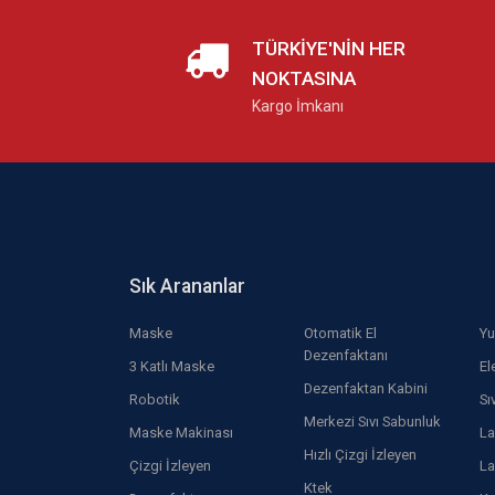
TÜRKIYE'NIN HER
NOKTASINA
Kargo İmkanı
Sık Arananlar
Maske
Otomatik El
Yu
Dezenfaktanı
3 Katlı Maske
El
Dezenfaktan Kabini
Robotik
Sı
Merkezi Sıvı Sabunluk
Maske Makinası
La
Hızlı Çizgi İzleyen
Çizgi İzleyen
La
Ktek