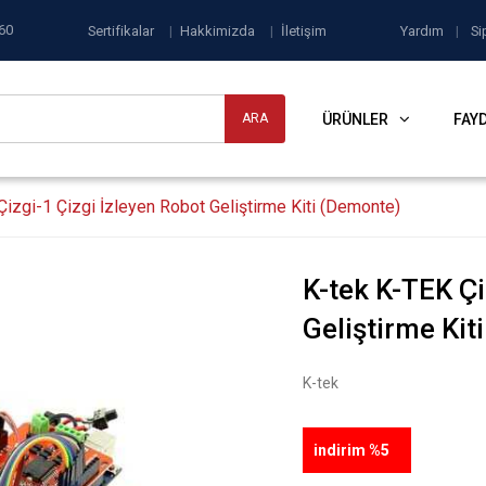
60
Sertifikalar
|
Hakkimizda
|
İletişim
Yardım
|
Si
ÜRÜNLER
FAYD
izgi-1 Çizgi İzleyen Robot Geliştirme Kiti (Demonte)
K-tek K-TEK Çi
Geliştirme Kit
K-tek
indirim %5