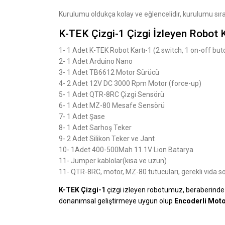
Kurulumu oldukça kolay ve eğlencelidir, kurulumu sır
K-TEK Çizgi-1 Çizgi İzleyen Robot K
1- 1 Adet K-TEK Robot Kartı-1 (2 switch, 1 on-off bu
2- 1 Adet Arduino Nano
3- 1 Adet TB6612 Motor Sürücü
4- 2 Adet 12V DC 3000 Rpm Motor (force-up)
5- 1 Adet QTR-8RC Çizgi Sensörü
6- 1 Adet MZ-80 Mesafe Sensörü
7- 1 Adet Şase
8- 1 Adet Sarhoş Teker
9- 2 Adet Silikon Teker ve Jant
10- 1Adet 400-500Mah 11.1V Lion Batarya
11- Jumper kablolar(kısa ve uzun)
11- QTR-8RC, motor, MZ-80 tutucuları, gerekli vida 
K-TEK Çizgi-1
çizgi izleyen robotumuz, beraberinde
donanımsal geliştirmeye uygun olup
Encoderli Mot