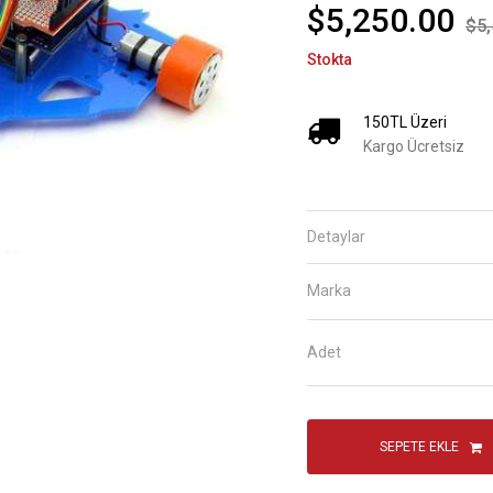
$5,250.00
$5,
Stokta
150
TL Üzeri
Kargo Ücretsiz
Detaylar
Marka
Adet
SEPETE EKLE