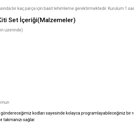
asında bir kaç parça için basit lehimleme gerektirmektedir. Kurulum 1 sa
iti Set İçeriği(Malzemeler)
ton üzerinde)
somun
 göndereceğimiz kodları sayesinde kolayca programlayabileceğiniz bir r
or
takmanızı sağlar.