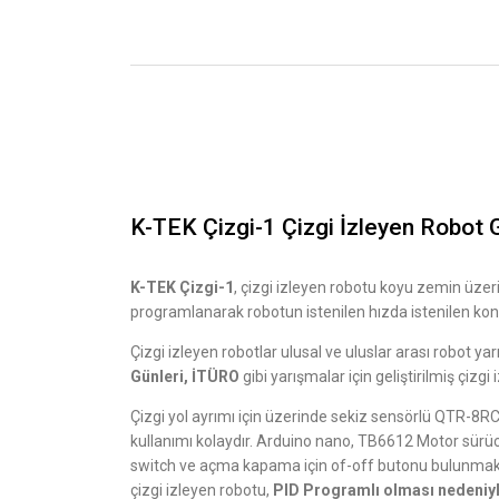
K-TEK Çizgi-1 Çizgi İzleyen Robot G
K-TEK Çizgi-1
, çizgi izleyen robotu koyu zemin üzer
programlanarak robotun istenilen hızda istenilen k
Çizgi izleyen robotlar ulusal ve uluslar arası robot yar
Günleri, İTÜRO
gibi yarışmalar için geliştirilmiş çizgi 
Çizgi yol ayrımı için üzerinde sekiz sensörlü QTR-8R
kullanımı kolaydır. Arduino nano, TB6612 Motor sürücü
switch ve açma kapama için of-off butonu bulunmaktadı
çizgi izleyen robotu,
PID Programlı olması nedeniy