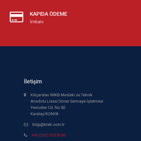
KAPIDA ÖDEME
İmkanı
İletişim
Kılıçarslan İMKB Mesleki ve Teknik
Anadolu Lisesi Döner Sermaye İşletmesi
Yeniceler Cd. No:82
Karatay/KONYA
bilgi@ktek.com.tr
+90 (332) 355 8160