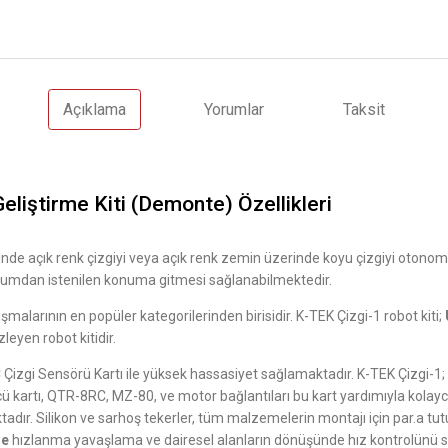
Açıklama
Yorumlar
Taksit
eliştirme Kiti (Demonte) Özellikleri
inde açık renk çizgiyi veya açık renk zemin üzerinde koyu çizgiyi otonom 
onumdan istenilen konuma gitmesi sağlanabilmektedir.
ışmalarının en popüler kategorilerinden birisidir. K-TEK Çizgi-1 robot kiti;
izleyen robot kitidir.
C Çizgi Sensörü Kartı ile yüksek hassasiyet sağlamaktadır. K-TEK Çizgi-1
 kartı, QTR-8RC, MZ-80, ve motor bağlantıları bu kart yardımıyla kolayca 
r. Silikon ve sarhoş tekerler, tüm malzemelerin montajı için par.a tutu
le
hızlanma yavaşlama ve dairesel alanların dönüşünde hız kontrolünü se