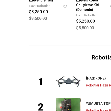
İzleyen(Temel)
İzleyen Robot
Geliştirme Kiti
Hazır Robotlar
(Demonte)
$3,250.00
Hazır Robotlar
$3,500.00
$5,250.00
$5,500.00
Robotl
1
İHA(DRONE)
Robotlar Hazır 
2
YUMURTA TOP
Robotlar Hazır 