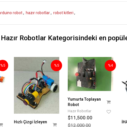
arduino robot
,
hazır robotlar
,
robot kitleri
,
 Hazır Robotlar
Kategorisindeki en popüle
%5
%5
%4
Yumurta Toplayan
Robot
Hazır Robotlar
$11,500.00
Hızlı Çizgi İzleyen
İH
$12,000.00