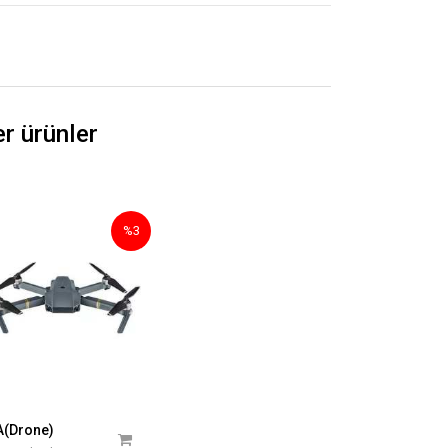
r ürünler
%3
A(Drone)