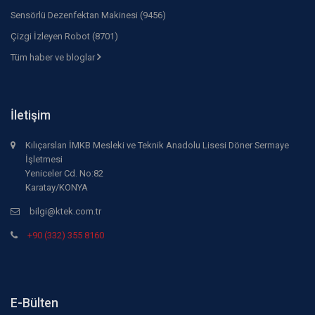
Sensörlü Dezenfektan Makinesi (9456)
Çizgi İzleyen Robot (8701)
Tüm haber ve bloglar
İletişim
Kılıçarslan İMKB Mesleki ve Teknik Anadolu Lisesi Döner Sermaye
İşletmesi
Yeniceler Cd. No:82
Karatay/KONYA
bilgi@ktek.com.tr
+90 (332) 355 8160
E-Bülten