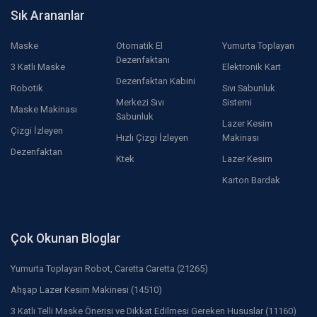
Sık Arananlar
Maske
Otomatik El
Yumurta Toplayan
Dezenfaktanı
3 Katlı Maske
Elektronik Kart
Dezenfaktan Kabini
Robotik
Sıvı Sabunluk
Merkezi Sıvı
Sistemi
Maske Makinası
Sabunluk
Lazer Kesim
Çizgi İzleyen
Hızlı Çizgi İzleyen
Makinası
Dezenfaktan
Ktek
Lazer Kesim
Karton Bardak
Çok Okunan Bloglar
Yumurta Toplayan Robot, Caretta Caretta (21265)
Ahşap Lazer Kesim Makinesi (14510)
3 Katlı Telli Maske Önerisi ve Dikkat Edilmesi Gereken Hususlar (11160)