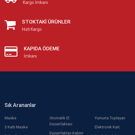
Kargo İmkanı
STOKTAKI ÜRÜNLER
Hızlı Kargo
KAPIDA ÖDEME
İmkanı
Sık Arananlar
Maske
Otomatik El
Yumurta Toplayan
Dezenfaktanı
3 Katlı Maske
Elektronik Kart
Dezenfaktan Kabini