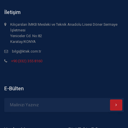
İletişim
Kılıçarslan İMKB Mesleki ve Teknik Anadolu Lisesi Döner Sermaye
İşletmesi
Yeniceler Cd. No:82
Karatay/KONYA
bilgi@ktek.com.tr
+90 (332) 355 8160
E-Bülten