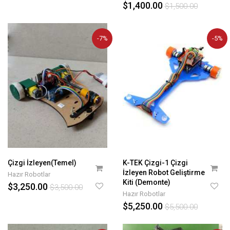
$1,400.00
$1,500.00
-7%
-5%
Çizgi İzleyen(Temel)
K-TEK Çizgi-1 Çizgi
İzleyen Robot Geliştirme
Hazır Robotlar
Kiti (Demonte)
$3,250.00
$3,500.00
Hazır Robotlar
$5,250.00
$5,500.00