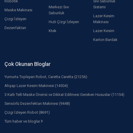
Robotik
Sıvı Sabunluk
Merkezi Sıvı
Sistemi
Maske Makinası
Sabunluk
Lazer Kesim
Çizgi İzleyen
Hızlı Çizgi İzleyen
Makinası
Dezenfaktan
Ktek
Lazer Kesim
Karton Bardak
Çok Okunan Bloglar
Yumurta Toplayan Robot, Caretta Caretta (21256)
Ahşap Lazer Kesim Makinesi (14504)
3 Katlı Telli Maske Önerisi ve Dikkat Edilmesi Gereken Hususlar (11154)
Sensörlü Dezenfektan Makinesi (9448)
Çizgi İzleyen Robot (8691)
Tüm haber ve bloglar