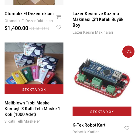
Otomatik El Dezenfektanı
Lazer Kesim ve Kazıma
Makinası Çift Kafalı Büyük
Otomatik El Dezenfaktanları
Boy
$1,400.00
$1,500.00
Lazer Kesim Makinaları
-7%
STOKTA YOK
Meltblown Tıbbi Maske
Kumaşlı 3 Katlı Telli Maske 1
STOKTA YOK
Koli (1000 Adet)
3 Katlı Telli Maskeler
K-Tek Robot Kartı
Robotik Kartlar